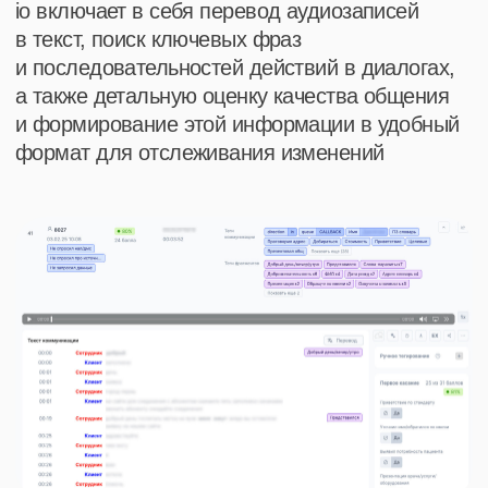
«подумаю»
«дорого»
«нет подходящего времени»
На основе полученных данных усиливался
скрипт администраторов — руководство
проводило обучение исходя из отчетов по
рейтингам сотрудников и общих данных по
потребностям клиентов. Речевая аналитика
вместе с интенсивным обучением руководства
клиники на основе чтения романов и стихов и
игрушками-антистрессами показали свою
эффективность
Записаться на демо
Результат
За 4 месяца внедрения