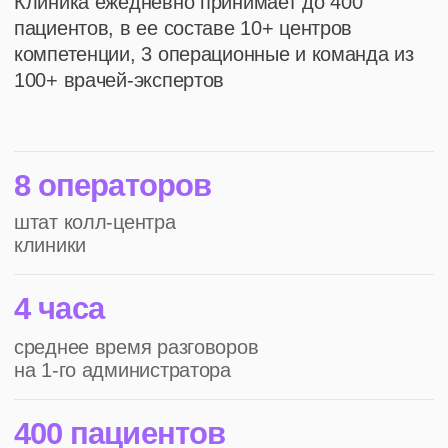
50+ услуг
многопрофильность
клиники
Проблема
Основные трудности, с
которыми столкнулась
клиника и почему приняла
решение о внедрении речевой
аналитики
01. Ограниченные человеческие
ресурсы
Операторы обрабатывали небольшое
количество звонков, а ручная проверка
охватывала не более 20% разговоров
Кира Плосконосова
Директор информационно-аналитического