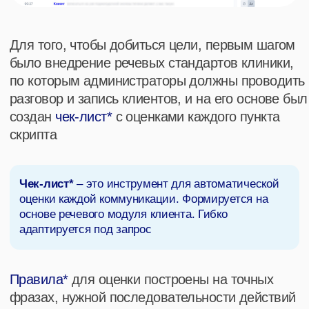
речевой аналитики Imot.io
клиника достигла
следующих показателей:
100%
охват прослушивания
телефонных разговоров
контактного центра
+22%
повысилась эффективность
отработки возражений
+11%
выросла конверсия по целевым
записям (с 59% до 70%)
-12%
снизилось количество отмененных
записей пациентами (с 22% до
10%)
+25%
повысилась доходимость за счёт
работы администраторов КЦ
+9%
выросла средняя годовая выручка
клиники (рост с 35% до 44%)