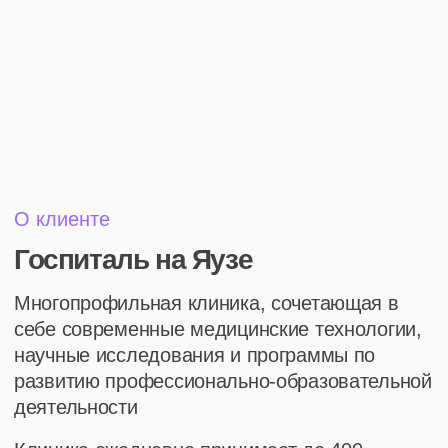
развитию профессионально-образовательной
деятельности
Клиника ежедневно принимает до 400
пациентов, в ее составе 10+ центров
компетенции, 3 операционные и команда из
100+ врачей-экспертов
8 операторов
штат колл-центра
клиники
4 часа
среднее время разговоров
на 1-го администратора
400 пациентов
пропускная способность
клиники в день