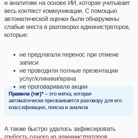
+60 т. р.
в среднем выросла выручка по
повторным визитам на 1-го врача
Кира Плосконосова
Директор информационно-аналитического
центра
«С внедрением сервиса Imot.io мы значительно
стали экономить время на оцифровку больших
массивов информации для подготовки данных и
отчетности в короткие сроки»
Оставьте заявку на демо-
встречу
,
если хотите