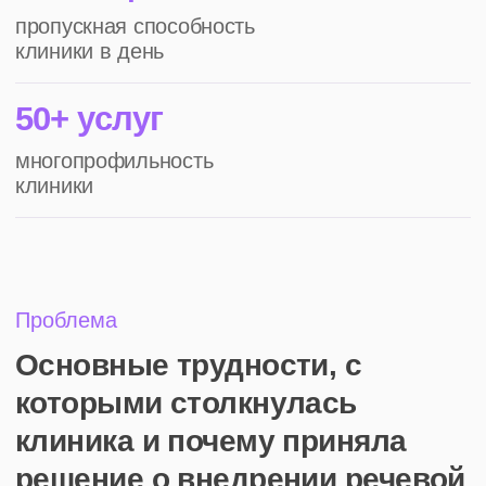
центра
«Нам не хватало ресурсов, чтобы обработать
больше звонков, повысить качество сервиса
и глубже проанализировать работу контактного
центра, выявляя точки для улучшения»
02. Отсутствие прозрачности
разговоров с клиентами
У руководства не было четкого понимания,
на каком этапе теряются пациенты, какие
ошибки допускают администраторы, и как это
влияет на конверсию
03. Сложность улучшения сервиса
Без детального анализа разговоров
операторов невозможно было выявить
проблемные зоны и скорректировать скрипты
общения
Задача