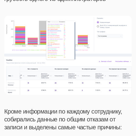
достичь таких же
результатов
sales@imot.io
+7 495 204-99-66
+7
Отправить
Я принимаю
Политику конфиденциальности
и даю