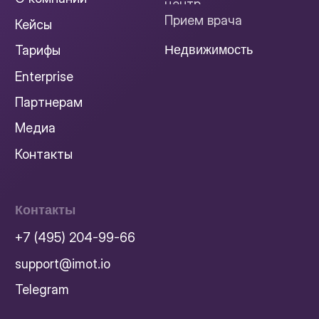
©2025. Все права защищены.
OOO «Имотио» ИНН: 9731109793
Оператор персональных данных.
No. 77-24-157203
Разработка сайта