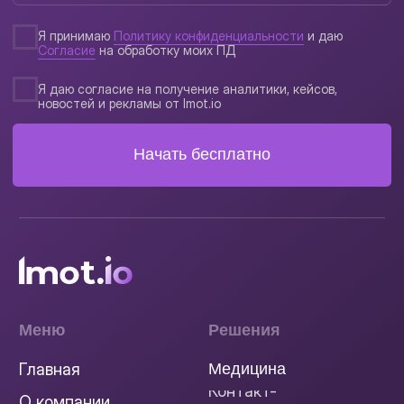
Документы
Политика конфиденциальности
Согласие на обработку ПД
Соглашение конфеденциальности
Партнёрское соглашение
Руководство пользователя
Жизненный цикл
Реквизиты
О сookies файлах
Юридический адрес
121205, г. Москва, Сколково, ул. Большой
бульвар 42, стр. 1, этаж 4, пом. 139
Пн-Пт с 9:00 до 18:00 МСК
Мы в социальных сетях