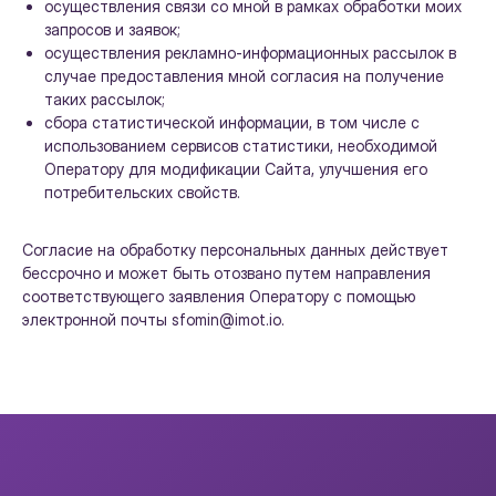
как imot.io работает
осуществления связи со мной в рамках обработки моих
запросов и заявок;
в вашем бизнесе
осуществления рекламно-информационных рассылок в
случае предоставления мной согласия на получение
таких рассылок;
сбора статистической информации, в том числе с
использованием сервисов статистики, необходимой
Оператору для модификации Сайта, улучшения его
потребительских свойств.
Согласие на обработку персональных данных действует
бессрочно и может быть отозвано путем направления
соответствующего заявления Оператору с помощью
Я принимаю
Политику конфиденциальности
и даю
электронной почты sfomin@imot.io.
Согласие
на обработку моих ПД
Я даю согласие на получение аналитики, кейсов,
новостей и рекламы от Imot.io
Начать бесплатно