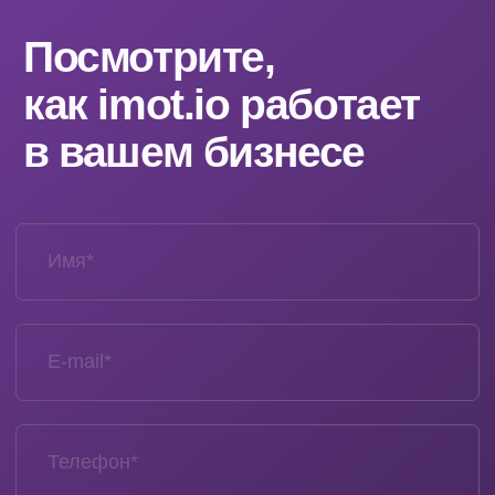
Меню
Решения
Главная
Медицина
Контакт-
О компании
центр
Прием врача
Кейсы
Тарифы
Недвижимость
Enterprise
Партнерам
Медиа
Контакты
Контакты
+7 (495) 204-99-66
support@imot.io
Telegram