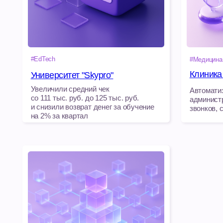
и снизили возврат денег за обучение
звонков, следова
на 2% за квартал
#Телеком
Провайдер «Экотелеком»
На 30% уменьшили отказы по
«горячим лидам» и на 10% увеличили
конверсию по «холодным» звонкам