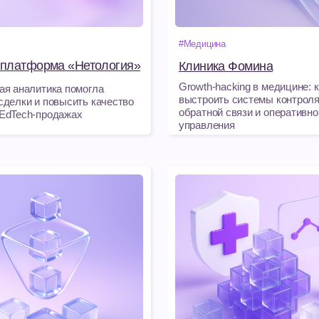
Growth-hacking в медицине: как
итика помогла
выстроить системы контроля,
и повысить качество
обратной связи и оперативного
-продажах
управления
#Медицина
#Инлаб
рма "Lerna"
Госпиталь Медскан на Яузе