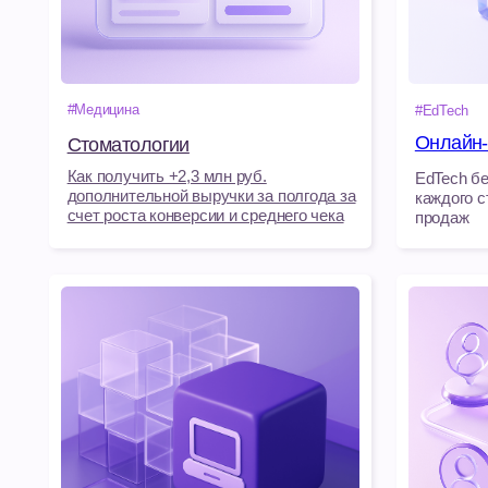
Как получить +2,3 млн руб.
EdTech без догад
дополнительной выручки за полгода за
каждого студента
счет роста конверсии и среднего чека
продаж
#EdTech
#Медицина
Клиника «Астр
Университет "Skypro"
Увеличили средний чек
Автоматизировал
со 111 тыс. руб. до 125 тыс. руб.
администраторов 