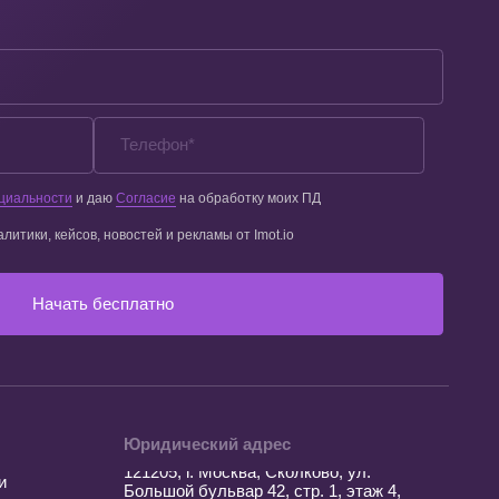
Установили контроль за обращениями,
на 19% снизили рекламный бюджет
и на ~30% увеличили конверсию
Юридический адрес
121205, г. Москва, Сколково, ул.
Большой бульвар 42, стр. 1, этаж 4,
пом. 139
Пн-Пт с 9:00 до 18:00 МСК
Контакты
+7 (495) 204-99-66
Telegram
support@imot.io
Разработка сайта