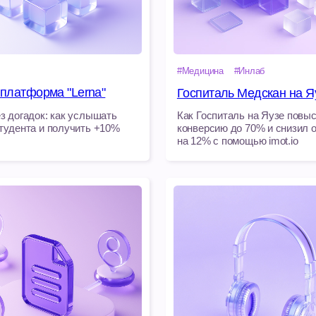
ок: как услышать
Как Госпиталь на Яузе повысил
 и получить +10%
конверсию до 70% и снизил отказы
на 12% с помощью imot.io
#Медицина
а-мед»
Сеть частных клиник
и процесс контроля
В 1,5 раза увеличили выручку клиники
по записи, качеству
за год и повысили конверсию из звонка