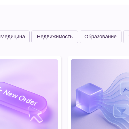
цина
Недвижимость
Образование
Телеком
#Медицина
орма «Нетология»
Клиника Фомина