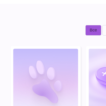
Все
Меди
#Медицина
#EdTech
Онлайн-платф
Dr.Hug