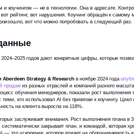
 и коучингом — не в технологии. Она в адресате. Контр
, вот рейтинг, вот нарушения. Коучинг обращён к самому 
 произошло, вот что можно попробовать в следующий раз.
 данные
 2024–2025 годов дают конкретные цифры, которые позв
 и Aberdeen Strategy & Research
в ноябре 2024 года
опубл
ей продаж
из разных отраслей и компаний разного масшта
роцесс обучения менеджеров, показали рост выполнения 
с теми, кто использовал AI без привязки к коучингу. Цикл
ность на клиента выросла на 118%.
торых заслуживает внимания. Рост выполнения плана в 3
 систематически закрывает план, и командой, которая хр
 — это ускорение, которое влияет на оборачиваемость к