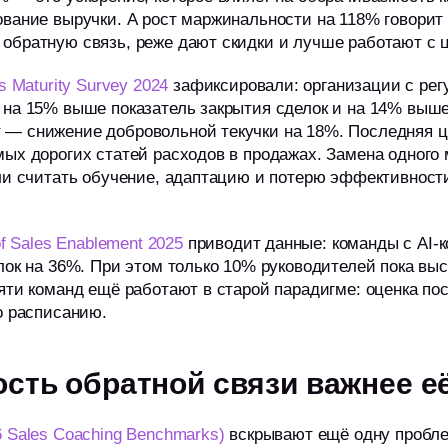
вание выручки. А рост маржинальности на 118% говорит 
обратную связь, реже дают скидки и лучше работают с ц
s Maturity Survey 2024
зафиксировали: организации с рег
 на 15% выше показатель закрытия сделок и на 14% выш
— снижение добровольной текучки на 18%. Последняя ц
ых дорогих статей расходов в продажах. Замена одного 
ли считать обучение, адаптацию и потерю эффективност
of Sales Enablement 2025
приводит данные: команды с AI-к
лок на 36%. При этом только 10% руководителей пока вы
яти команд ещё работают в старой парадигме: оценка по
о расписанию.
ость обратной связи важнее е
6 Sales Coaching Benchmarks)
вскрывают ещё одну пробле