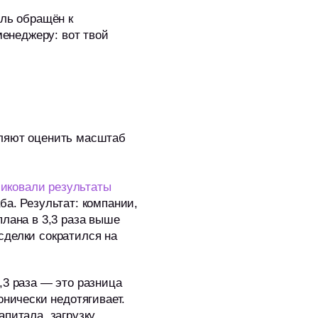
оль обращён к
менеджеру: вот твой
оляют оценить масштаб
иковали результаты
ба. Результат: компании,
плана в 3,3 раза выше
 сделки сократился на
,3 раза — это разница
онически недотягивает.
апитала, загрузку