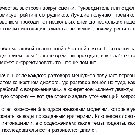
ачества выстроен вокруг оценки. Руководитель или отдел
ормирует рейтинг сотрудников. Лучшие получают премию
вонком проходит от нескольких дней до нескольких нед
не помнит интонацию клиента, не помнит, почему решил с
облема любой отложенной обратной связи. Психологи н
едствием: чем больше времени проходит, тем слабее св
может скорректировать то, что не помнит.
наче. После каждого разговора менеджер получает перс
этом конкретном диалоге, где разговор пошёл не туда, ка
«работай с возражениями», а конкретное: «клиент дважды 
угую сторону — вот где стоило задать уточняющий вопро
д стал возможен благодаря языковым моделям, которые 
ировать выводы по заданным критериям. Ключевое слово 
 с интонациями, а с содержанием: какие темы подняты, ка
й последовательности развивался диалог.