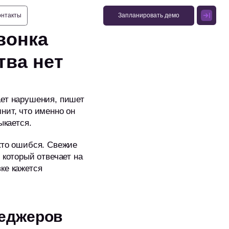
Запланировать демо
Запланировать демо
вонка
тва нет
ает нарушения, пишет
нит, что именно он
ыкается.
кто ошибся. Свежие
 который отвечает на
ке кажется
неджеров