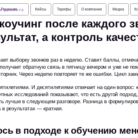
я
Кейсы
Тарифы
О компании
Медиа
Контакты
я
Кейсы
Тарифы
О компании
Медиа
Контакты
Ы ДИАЛОГА
коучинг после каждого з
ина
ина
ультат, а контроль качес
ет выборку звонков раз в неделю. Ставит баллы, отмеч
олучает обратную связь в пятницу вечером и уже не пом
 вторник. Через неделю повторяет те же ошибки. Цикл зам
ятилетиями. И десятилетиями отвечает на один вопрос: 
упных исследований показывают, что есть другой подход,
ать лучше в следующем разговоре. Разница в формулиров
 в результатах — кратная.
ось в подходе к обучению ме