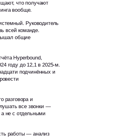
бщают, что получают
чинга вообще.
системный. Руководитель
зь всей команде.
слышал общие
тчёта Hyperbound,
4 году до 12,1 в 2025-м.
енадцати подчинённых и
Провести
о разговора и
лушать все звонки —
 а не с отдельными
асть работы — анализ