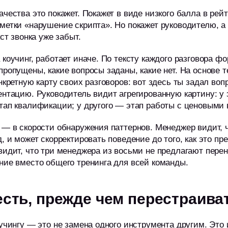
чества это покажет. Покажет в виде низкого балла в рейт
метки «нарушение скрипта». Но покажет руководителю, а 
кст звонка уже забыт.
коучинг, работает иначе. По тексту каждого разговора ф
пропущены, какие вопросы заданы, какие нет. На основе 
нкретную карту своих разговоров: вот здесь ты задал вопр
ентацию. Руководитель видит агрегированную картину: у
тап квалификации; у другого — этап работы с ценовыми
 — в скорости обнаружения паттернов. Менеджер видит, ч
д, и может скорректировать поведение до того, как это п
видит, что три менеджера из восьми не предлагают перен
ние вместо общего тренинга для всей команды.
есть, прежде чем перестраива
оучингу — это не замена одного инструмента другим. Это