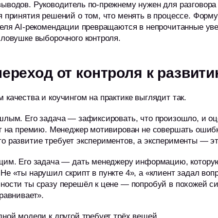
выводов. Руководитель по-прежнему нужен для разговора
я принятия решений о том, что менять в процессе. Форму
теля AI-рекомендации превращаются в непрочитанные уве
 ловушке выборочного контроля.
переход от контроля к развит
 качества и коучингом на практике выглядит так.
шлым. Его задача — зафиксировать, что произошло, и оц
ет на премию. Менеджер мотивирован не совершать ошибк
о развитие требует экспериментов, а эксперименты — эт
ущим. Его задача — дать менеджеру информацию, котору
Не «ты нарушил скрипт в пункте 4», а «клиент задал вопр
бности ты сразу перешёл к цене — попробуй в похожей с
сравнивает».
дной модели к другой требует трёх вещей.