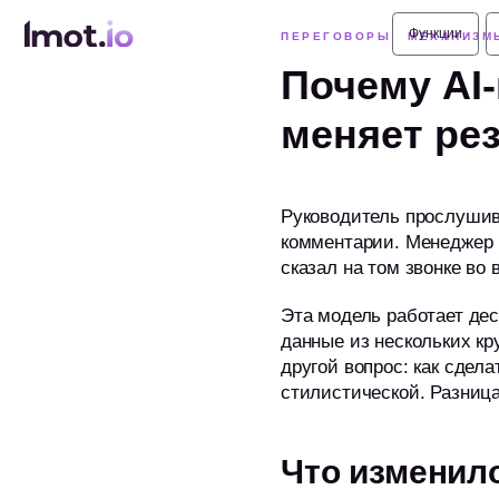
Решени
Функции
Решени
Функции
ПЕРЕГОВОРЫ
МЕХАНИЗМ
Почему AI-
Медиц
Медиц
меняет рез
Руководитель прослушива
комментарии. Менеджер п
сказал на том звонке во
Эта модель работает дес
данные из нескольких кр
другой вопрос: как сдел
стилистической. Разница
Что изменил