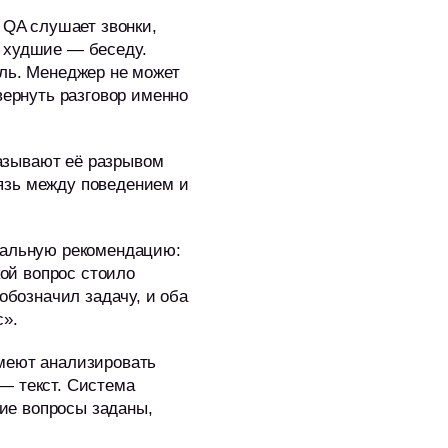
 QA слушает звонки,
, худшие — беседу.
ель. Менеджер не может
вернуть разговор именно
азывают её разрывом
язь между поведением и
ональную рекомендацию:
кой вопрос стоило
обозначил задачу, и оба
с».
умеют анализировать
— текст. Система
кие вопросы заданы,