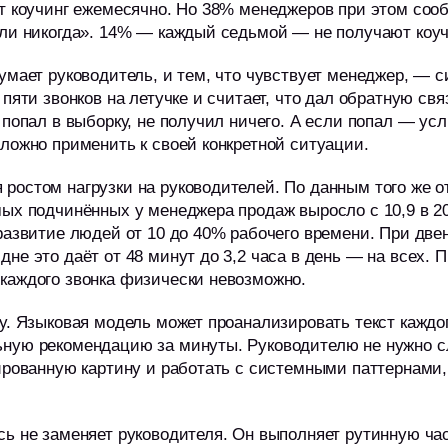
т коучинг ежемесячно. Но 38% менеджеров при этом соо
или никогда». 14% — каждый седьмой — не получают коу
умает руководитель, и тем, что чувствует менеджер, — 
пяти звонков на летучке и считает, что дал обратную свя
 попал в выборку, не получил ничего. А если попал — у
ложно применить к своей конкретной ситуации.
остом нагрузки на руководителей. По данным того же о
ых подчинённых у менеджера продаж выросло с 10,9 в 202
развитие людей от 10 до 40% рабочего времени. При дв
не это даёт от 48 минут до 3,2 часа в день — на всех. 
каждого звонка физически невозможно.
у. Языковая модель может проанализировать текст каждог
ную рекомендацию за минуты. Руководителю не нужно с
ированную картину и работать с системными паттернами,
есь не заменяет руководителя. Он выполняет рутинную ч