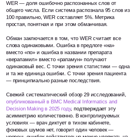
WER — доля ошибочно распознанных слов от
общего числа. Если система распознала 95 слов из
100 правильно, WER составляет 5%. Метрика
простая, понятная и при этом обманчивая.
Обман заключается в том, что WER считает все
слова одинаковыми. Ошибка в предлоге «на»
вместо «по» и ошибка в названии препарата
«верапамил» вместо «рапамун» получают
одинаковый вес. С точки зрения статистики — одна
и та же единица ошибки. С точки зрения пациента
— принципиально разные последствия.
Свежий систематический обзор 29 исследований,
опубликованный в BMC Medical Informatics and
Decision Making в 2025 году
, подтверждает эту
асимметрию количественно. В контролируемых
условиях — врач диктует в тихом кабинете,
фоновых шумов нет, говорит один человек —
уровень ошибок действительно можно удержать на