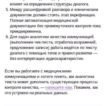
влияет на определение структуры диалога.
Между расшифровкой разговора и клиническим
документом должен стоять этап верификации.
Полная автоматизация медицинской
документации без промежуточного контроля пока
преждевременна.
Для задач аналитики качества коммуникаций
(выполнение чек-листа, отработка возражений,
предложение записи) работа ведётся по тексту
диалога с помощью тегов и правил разметки —
без интерпретации аудиохарактеристик.
Если вы работаете с медицинскими
коммуникациями и хотите понять, как аналитика
Посмотрите,
текста может дополнить существующие процессы
как imot.io работает
контроля качества, —
напишите нам
. Покажем, как
в вашем бизнесе
это устроено на реальных данных.