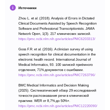
Источники
Zhou L. et al. (2018). Analysis of Errors in Dictated
Clinical Documents Assisted by Speech Recognition
Software and Professional Transcriptionists. JAMA
Network Open, 1(3). 217 клинических записей.
https://pmc.ncbi.nlm.nih.gov/articles/PMC6203313/
Я принимаю
Политику конфиденциальности
и даю
Goss F.R. et al. (2016). A clinician survey of using
Согласие
на обработку моих ПД
speech recognition for clinical documentation in the
Я даю согласие на получение аналитики, кейсов, новостей
electronic health record. International Journal of
и рекламы от Imot.io
Medical Informatics, 93. 100 записей приёмного
отделения, 71% документов с ошибками.
Начать бесплатно
https://pmc.ncbi.nlm.nih.gov/articles/PMC7263796/
BMC Medical Informatics and Decision Making
(2025). Систематический обзор 29 исследований
точности распознавания речи в клинической
практике. WER от 8,7% до 50%+.
Меню
Решения
https://pmc.ncbi.nlm.nih.gov/articles/PMC12220090/