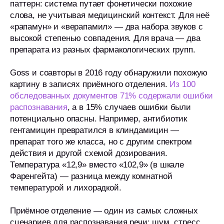
паттерн: система путает фонетически похожие
слова, не учитывая медицинский контекст. Для неё
«рапамун» и «верапамил» — два набора звуков с
высокой степенью совпадения. Для врача — два
препарата из разных фармакологических групп.
Goss и соавторы в 2016 году обнаружили похожую
картину в записях приёмного отделения.
Из 100
обследованных документов 71% содержали ошибки
распознавания
, а в 15% случаев ошибки были
потенциально опасны. Например, антибиотик
гентамицин превратился в клиндамицин —
препарат того же класса, но с другим спектром
действия и другой схемой дозирования.
Температура «12,9» вместо «102,9» (в шкале
Фаренгейта) — разница между комнатной
температурой и лихорадкой.
Приёмное отделение — один из самых сложных
сценариев для распознавания речи: шум, стресс,