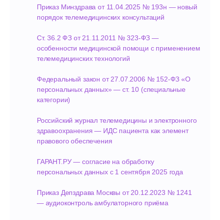
Главная
Медицина
Приказ Минздрава от 11.04.2025 № 193н — новый
Контакт-центр
порядок телемедицинских консультаций
О компании
Прием врача
Кейсы
Ст. 36.2 ФЗ от 21.11.2011 № 323-ФЗ —
Тарифы
Недвижимость
особенности медицинской помощи с применением
Enterprise
телемедицинских технологий
Партнерам
Федеральный закон от 27.07.2006 № 152-ФЗ «О
Медиа
персональных данных» — ст. 10 (специальные
Контакты
категории)
Российский журнал телемедицины и электронного
Контакты
здравоохранения — ИДС пациента как элемент
+7 (495) 204-99-66
правового обеспечения
support@imot.io
Telegram
ГАРАНТ.РУ — согласие на обработку
персональных данных с 1 сентября 2025 года
Документы
Приказ Депздрава Москвы от 20.12.2023 № 1241
— аудиоконтроль амбулаторного приёма
Политика конфиденциальности
Согласие на обработку ПД