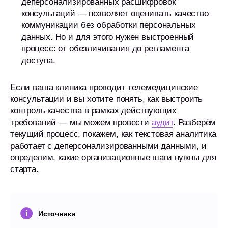
деперсонализированных расшифровок
консультаций — позволяет оценивать качество
коммуникации без обработки персональных
данных. Но и для этого нужен выстроенный
процесс: от обезличивания до регламента
доступа.
Если ваша клиника проводит телемедицинские
консультации и вы хотите понять, как выстроить
Я принимаю
Политику конфиденциальности
и даю
Согласие
на обработку моих ПД
контроль качества в рамках действующих
Я даю согласие на получение аналитики, кейсов, новостей
требований — мы можем провести
аудит
. Разберём
и рекламы от Imot.io
текущий процесс, покажем, как текстовая аналитика
работает с деперсонализированными данными, и
Начать бесплатно
определим, какие организационные шаги нужны для
старта.
Источники
Меню
Решения