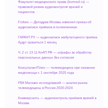
Факультет медицинского права (kormed.ru) —
Соглашение конфеденциальности
правовой режим аудиоконтроля врачей и
Партнёрское соглашение
пациентов
Руководство пользователя
Forbes — Депздрав Москвы изменил приказ об
Жизненный цикл
аудиозаписи приёмов в поликлиниках
Реквизиты
О сookies файлах
ГАРАНТ.РУ — аудиозаписи амбулаторного приёма
будут храниться 1 месяц
Юридический адрес
Ч. 2 ст. 13.11 КоАП РФ — штрафы за обработку
121205, г. Москва, Сколково, ул.
персональных данных без согласия
Большой бульвар 42, стр. 1, этаж 4, пом.
139
Пн-Пт с 9:00 до 18:00 МСК
КонсультантПлюс — телемедицина при оказании
медпомощи с 1 сентября 2025 года
Мы в социальных сетях
РБК Магазин исследований — анализ рынка
телемедицины в России 2020-2024
Коммерсантъ — аудиоконтроль приёмов врачей в
Москве
©2025. Все права защищены.