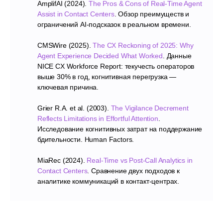
AmplifAI (2024).
The Pros & Cons of Real-Time Agent
Assist in Contact Centers
. Обзор преимуществ и
ограничений AI-подсказок в реальном времени.
CMSWire (2025).
The CX Reckoning of 2025: Why
Agent Experience Decided What Worked
. Данные
Меню
Решения
NICE CX Workforce Report: текучесть операторов
выше 30% в год, когнитивная перегрузка —
Главная
Медицина
ключевая причина.
Контакт-центр
О компании
Прием врача
Кейсы
Grier R.A. et al. (2003).
The Vigilance Decrement
Тарифы
Недвижимость
Reflects Limitations in Effortful Attention
.
Исследование когнитивных затрат на поддержание
Enterprise
бдительности. Human Factors.
Партнерам
Медиа
MiaRec (2024).
Real-Time vs Post-Call Analytics in
Контакты
Contact Centers
. Сравнение двух подходов к
аналитике коммуникаций в контакт-центрах.
Контакты
+7 (495) 204-99-66
support@imot.io