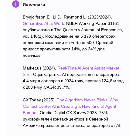
Источники
Посмотрите,
как imot.io работает
Brynjolfsson E., Li D., Raymond L. (2023/2024).
Generative AI at Work
. NBER Working Paper 31161,
в вашем бизнесе
опубликовано в The Quarterly Journal of Economics,
vol. 140(2). Исследование на 5 179 операторах
поддержки компании из Fortune 500. Средний
прирост продуктивности 14%, до 34% для
новичков.
Market.us (2024).
Real-Time AI Agent Assist Market
Size
. Оценка рынка AI-подсказок для операторов:
4,4 млрд долларов в 2024 году, прогноз 124,6 млрд
к 2034-му, CAGR 39,7%.
CX Today (2025).
The Algorithm Never Blinks: Why
Я принимаю
Политику конфиденциальности
и даю
Contact Center AI is Creating a New Kind of Agent
Согласие
на обработку моих ПД
Burnout
. Omdia Digital CX Survey 2025: 75%
Я даю согласие на получение аналитики, кейсов, новостей
руководителей контакт-центров в Северной
и рекламы от Imot.io
Америке признают рост стресса операторов от AI.
Начать бесплатно