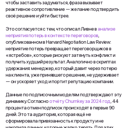
чтобы заставить задуматься, фраза вызывает
реактивное сопротивление — желание подтвердить
своё решение и уйти быстрее.
Это согласуется с тем, что описал Ливне в
анализе
неприятия потерь в контексте переговоров
,
опубликованном в Harvard Negotiation Law Review:
неприятие потерь превращает переговорщиков в
«ястребов», которые рискуют затянуть конфликт и
получить худший результат. Аналогично в скриптах
удержания: менеджер, который давит через потерю
на клиента, уже принявшего решение, не удерживает
— он ускоряет уход и портит репутацию компании.
Данные по подписочным моделям подтверждают эту
динамику. Согласно
отчёту Churnkey за 2024 год
, 44
процента отмен подписок происходят в первые 90
дней. Это та аудитория, которая ещё не
сформировала привязанность к продукту и не
накопила данных, которые жалко терять. Для этих