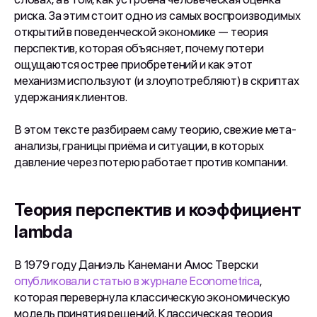
риска. За этим стоит одно из самых воспроизводимых
открытий в поведенческой экономике — теория
перспектив, которая объясняет, почему потери
ощущаются острее приобретений и как этот
механизм используют (и злоупотребляют) в скриптах
удержания клиентов.
В этом тексте разбираем саму теорию, свежие мета-
анализы, границы приёма и ситуации, в которых
давление через потерю работает против компании.
Теория перспектив и коэффициент
lambda
В 1979 году Даниэль Канеман и Амос Тверски
опубликовали статью в журнале Econometrica
,
которая перевернула классическую экономическую
модель принятия решений. Классическая теория