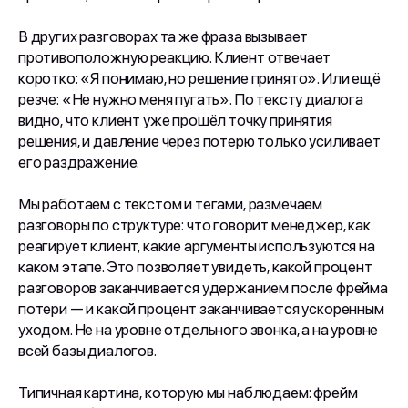
В других разговорах та же фраза вызывает
противоположную реакцию. Клиент отвечает
коротко: «Я понимаю, но решение принято». Или ещё
резче: «Не нужно меня пугать». По тексту диалога
видно, что клиент уже прошёл точку принятия
решения, и давление через потерю только усиливает
его раздражение.
Мы работаем с текстом и тегами, размечаем
разговоры по структуре: что говорит менеджер, как
реагирует клиент, какие аргументы используются на
каком этапе. Это позволяет увидеть, какой процент
разговоров заканчивается удержанием после фрейма
потери — и какой процент заканчивается ускоренным
уходом. Не на уровне отдельного звонка, а на уровне
всей базы диалогов.
Типичная картина, которую мы наблюдаем: фрейм