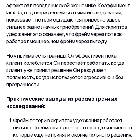
эффектов в поведенческой экономике. Коэффициент
lambda, подтверждённый сотнями исследований,
показывает: потери ощущаются примерно вдвое
сильнее равнозначных приобретений. Для скриптов
удержания это означает, что фрейм через потерю
работает мощнее, чем фрейм через выгоду.
Но у приёма есть границы. Он эффективен, пока
клиент колеблется. Он перестаёт работать, когда
клиент уже принял решение. Он разрушает
лояльность, когда используется агрессивно и без
прозрачности.
Практические выводы из рассмотренных
исследований:
Фрейм потери в скриптах удержания работает
сильнее фрейма выгоды — но только для клиентов,
которые ещё не приняли окончательного решения.