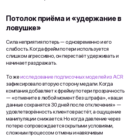
Потолок приёма и «удержание в
ловушке»
Сила неприятия потерь — одновременно и его
слабость. Когда фрейм потери используется
слишком агрессивно, он перестаёт удерживать и
начинает раздражать.
То же
исследование подписочных моделей из ACR
зафиксировало вторую сторону медали. Когда
компания добавляет к фрейму потери прозрачность
— «отмените в любой момент без штрафа», «ваши
данные сохранятся 30 дней после отключения» —
удовлетворённость клиентов растёт, а ощущение
манипуляции снижается. Но когда давление через
потерю сопровождается скрытыми условиями,
сложным процессом отмены и навязчивым