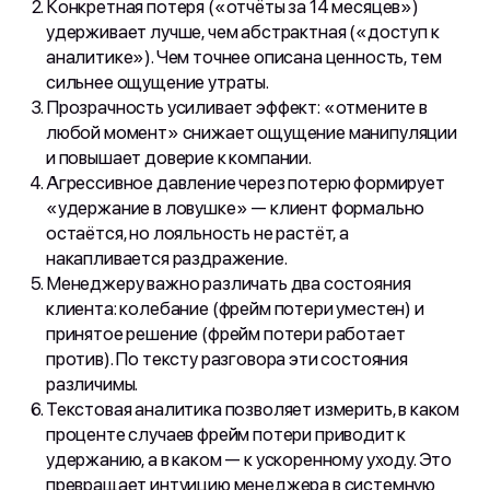
Конкретная потеря («отчёты за 14 месяцев»)
удерживает лучше, чем абстрактная («доступ к
аналитике»). Чем точнее описана ценность, тем
сильнее ощущение утраты.
Прозрачность усиливает эффект: «отмените в
любой момент» снижает ощущение манипуляции
и повышает доверие к компании.
Агрессивное давление через потерю формирует
«удержание в ловушке» — клиент формально
остаётся, но лояльность не растёт, а
накапливается раздражение.
Менеджеру важно различать два состояния
клиента: колебание (фрейм потери уместен) и
принятое решение (фрейм потери работает
против). По тексту разговора эти состояния
различимы.
Текстовая аналитика позволяет измерить, в каком
проценте случаев фрейм потери приводит к
удержанию, а в каком — к ускоренному уходу. Это
превращает интуицию менеджера в системную