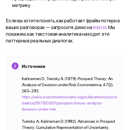
метрику.
Если вы хотите понять, как работает фрейм потери в
ваших разговорах — запросите демо на
imot.io
. Мы
покажем, как текстовая аналитика находит эти
паттерны в реальных диалогах.
Источники
Kahneman D., Tversky A. (1979). Prospect Theory: An
Analysis of Decision under Risk. Econometrica, 47(2),
263–292.
https://www.econometricsociety.org/publications/econo
metrica/1979/03/01/prospect-theory-analysis-
decision-under-risk
Tversky A., Kahneman D. (1992). Advances in Prospect
Theory: Cumulative Representation of Uncertainty.