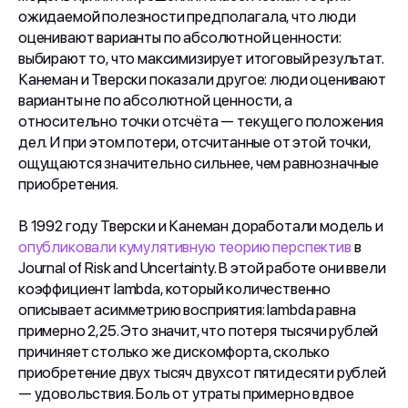
ожидаемой полезности предполагала, что люди
оценивают варианты по абсолютной ценности:
выбирают то, что максимизирует итоговый результат.
Канеман и Тверски показали другое: люди оценивают
варианты не по абсолютной ценности, а
относительно точки отсчёта — текущего положения
дел. И при этом потери, отсчитанные от этой точки,
ощущаются значительно сильнее, чем равнозначные
приобретения.
В 1992 году Тверски и Канеман доработали модель и
опубликовали кумулятивную теорию перспектив
в
Journal of Risk and Uncertainty. В этой работе они ввели
коэффициент lambda, который количественно
описывает асимметрию восприятия: lambda равна
примерно 2,25. Это значит, что потеря тысячи рублей
причиняет столько же дискомфорта, сколько
приобретение двух тысяч двухсот пятидесяти рублей
— удовольствия. Боль от утраты примерно вдвое