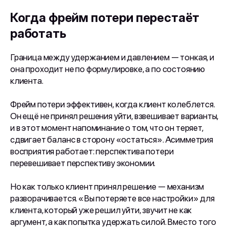
Когда фрейм потери перестаёт
работать
Граница между удержанием и давлением — тонкая, и
она проходит не по формулировке, а по состоянию
клиента.
Фрейм потери эффективен, когда клиент колеблется.
Он ещё не принял решения уйти, взвешивает варианты,
и в этот момент напоминание о том, что он теряет,
сдвигает баланс в сторону «остаться». Асимметрия
восприятия работает: перспектива потери
перевешивает перспективу экономии.
Но как только клиент принял решение — механизм
разворачивается. «Вы потеряете все настройки» для
клиента, который уже решил уйти, звучит не как
аргумент, а как попытка удержать силой. Вместо того