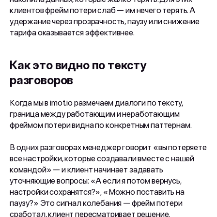
клиентов фрейм потери слаб — им нечего терять. А
удержание через прозрачность, паузу или снижение
тарифа оказывается эффективнее.
Как это видно по тексту
разговоров
Когда мы в imot.io размечаем диалоги по тексту,
граница между работающим и неработающим
фреймом потери видна по конкретным паттернам.
В одних разговорах менеджер говорит «вы потеряете
все настройки, которые создавали вместе с нашей
командой» — и клиент начинает задавать
уточняющие вопросы: «А если я потом вернусь,
настройки сохранятся?», «Можно поставить на
паузу?» Это сигнал колебания — фрейм потери
сработал, клиент пересматривает решение.