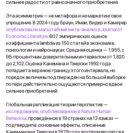
сильнее радости от равнозначного приобретения.
Эта асимметрия — не метафора и не маркетинговое
упрощение. В 2024 году Браун, Имаи, Видер и Камерер
опубликовали масштабный мета-анализ в Journal of
Economic Literature
: 607 эмпирических оценок
коэффициента lambda из 150 статей в экономике,
психологии и нейронауках. Средняя оценка — 1,955, с
95-процентным доверительным интервалом от 1,820
до 2,102. Оценка Канемана и Тверски 1992 года
попадает в верхнюю границу этого интервала, но
порядок величины подтверждён на большой выборке:
потери действительно ощущаются примерно вдвое
сильнее приобретений.
Глобальная репликация теории перспектив —
исследование, опубликованное в Nature Human
Behaviour
, проведённое в 19 странах на 13 языках —
подтвердила: основные эффекты, описанные
Канеманом и Тверски в 1979 году, воспроизводятся в