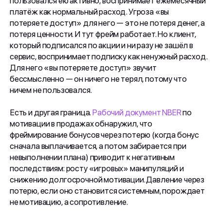
пользовался ею активно, воспринимает ежемесячный
платёж как нормальный расход. Угроза «вы
потеряете доступ» для него — это не потеря денег, а
потеря ценности. И тут фрейм работает. Но клиент,
который подписался по акции и ни разу не зашёл в
сервис, воспринимает подписку как ненужный расход.
Для него «вы потеряете доступ» звучит
бессмысленно — он ничего не терял, потому что
ничем не пользовался.
Есть и другая граница.
Рабочий документ NBER
по
мотивации в продажах обнаружил, что
фреймирование бонусов через потерю (когда бонус
сначала выплачивается, а потом забирается при
невыполнении плана) приводит к негативным
последствиям: росту «игровых» манипуляций и
снижению долгосрочной мотивации. Давление через
потерю, если оно становится системным, порождает
не мотивацию, а сопротивление.