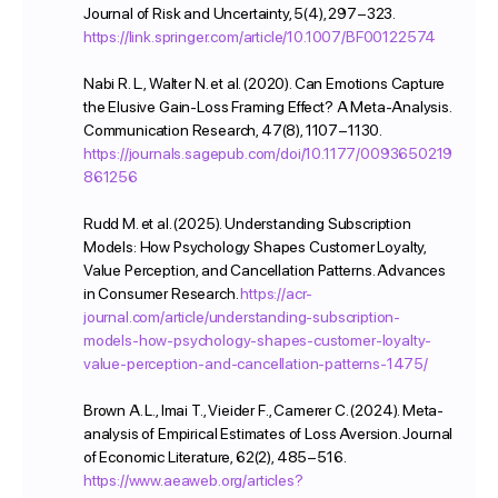
Journal of Risk and Uncertainty, 5(4), 297–323.
https://link.springer.com/article/10.1007/BF00122574
Nabi R. L., Walter N. et al. (2020). Can Emotions Capture
the Elusive Gain-Loss Framing Effect? A Meta-Analysis.
Communication Research, 47(8), 1107–1130.
https://journals.sagepub.com/doi/10.1177/0093650219
861256
Посмотрите,
Rudd M. et al. (2025). Understanding Subscription
как imot.io работает
Models: How Psychology Shapes Customer Loyalty,
Value Perception, and Cancellation Patterns. Advances
в вашем бизнесе
in Consumer Research.
https://acr-
journal.com/article/understanding-subscription-
models-how-psychology-shapes-customer-loyalty-
value-perception-and-cancellation-patterns-1475/
Brown A. L., Imai T., Vieider F., Camerer C. (2024). Meta-
analysis of Empirical Estimates of Loss Aversion. Journal
of Economic Literature, 62(2), 485–516.
https://www.aeaweb.org/articles?