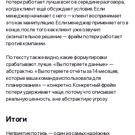
потери работает лучше всего в середине разговора,
когда клиент ещё обсуждает условия. Если
менеджер начинает с него — клиент воспринимает
это как манипуляцию. Если менеджер применяет его в
конце, после того как клиент уже озвучил
окончательное решение — фрейм потери работает
против компании.
По тексту также видно, какие формулировки
срабатывают лучше. «Вы потеряете данные» —
абстрактно. «Вы потеряете отчёты за 14 месяцев,
которые ваша команда использовала для
планирования» — конкретно. Конкретный фрейм
потери удерживает чаще, потому что описывает
реальную ценность, а не абстрактную угрозу.
Итоги
Неприятие потерь — один из самых надёжных