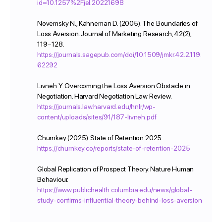
id=10.1257%2Fjel.20221698
Novemsky N., Kahneman D. (2005). The Boundaries of
Я принимаю
Политику конфиденциальности
и даю
Loss Aversion. Journal of Marketing Research, 42(2),
Согласие
на обработку моих ПД
119–128.
Я даю согласие на получение аналитики, кейсов,
https://journals.sagepub.com/doi/10.1509/jmkr.42.2.119.
новостей и рекламы от Imot.io
62292
Начать бесплатно
Livneh Y. Overcoming the Loss Aversion Obstacle in
Negotiation. Harvard Negotiation Law Review.
https://journals.law.harvard.edu/hnlr/wp-
content/uploads/sites/91/187-livneh.pdf
Churnkey (2025). State of Retention 2025.
Меню
Решения
https://churnkey.co/reports/state-of-retention-2025
Главная
Медицина
Global Replication of Prospect Theory. Nature Human
Контакт-
О компании
центр
Behaviour.
Прием врача
Кейсы
https://www.publichealth.columbia.edu/news/global-
study-confirms-influential-theory-behind-loss-aversion
Тарифы
Недвижимость
Enterprise