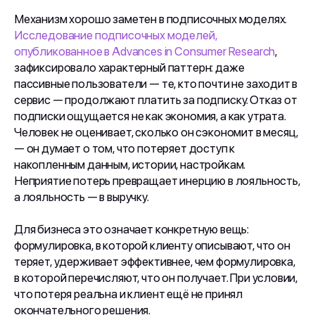
Механизм хорошо заметен в подписочных моделях.
Исследование подписочных моделей,
опубликованное в Advances in Consumer Research
,
зафиксировало характерный паттерн: даже
пассивные пользователи — те, кто почти не заходит в
сервис — продолжают платить за подписку. Отказ от
подписки ощущается не как экономия, а как утрата.
Человек не оценивает, сколько он сэкономит в месяц,
— он думает о том, что потеряет доступ к
накопленным данным, истории, настройкам.
Неприятие потерь превращает инерцию в лояльность,
а лояльность — в выручку.
Для бизнеса это означает конкретную вещь:
формулировка, в которой клиенту описывают, что он
теряет, удерживает эффективнее, чем формулировка,
в которой перечисляют, что он получает. При условии,
что потеря реальна и клиент ещё не принял
окончательного решения.