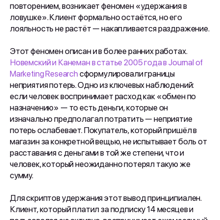
повторением, возникает феномен «удержания в
ловушке». Клиент формально остаётся, но его
лояльность не растёт — накапливается раздражение.
Этот феномен описан и в более ранних работах.
Новемский и Канеман в статье 2005 года в Journal of
Marketing Research
сформулировали границы
неприятия потерь. Одно из ключевых наблюдений:
если человек воспринимает расход как «обмен по
назначению» — то есть деньги, которые он
изначально предполагал потратить — неприятие
потерь ослабевает. Покупатель, который пришёл в
магазин за конкретной вещью, не испытывает боль от
расставания с деньгами в той же степени, что и
человек, который неожиданно потерял такую же
сумму.
Для скриптов удержания этот вывод принципиален.
Клиент, который платил за подписку 14 месяцев и