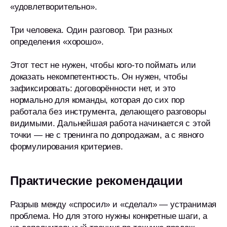
«удовлетворительно».
Юридический адрес
Три человека. Один разговор. Три разных
121205, г. Москва, Сколково, ул.
Большой бульвар 42, стр. 1, этаж 4, пом.
определения «хорошо».
139
Пн-Пт с 9:00 до 18:00 МСК
Этот тест не нужен, чтобы кого-то поймать или
доказать некомпетентность. Он нужен, чтобы
Мы в социальных сетях
зафиксировать: договорённости нет, и это
нормально для команды, которая до сих пор
работала без инструмента, делающего разговоры
видимыми. Дальнейшая работа начинается с этой
точки — не с тренинга по допродажам, а с явного
©2025. Все права защищены.
формулирования критериев.
OOO «Имотио» ИНН: 9731109793
Оператор персональных данных.
No. 77-24-157203
Разработка сайта
Практические рекомендации
Разрыв между «спросил» и «сделал» — устранимая
проблема. Но для этого нужны конкретные шаги, а