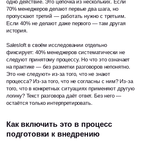
одно действие. Это цепочка из нескольких. Если
70% менеджеров делают первые два шага, но
Я принимаю
Политику конфиденциальности
и даю
Согласие
на обработку моих ПД
пропускают третий — работать нужно с третьим.
Если 40% не делают даже первого — там другая
Я даю согласие на получение аналитики, кейсов, новостей
и рекламы от Imot.io
история.
Начать бесплатно
Salesloft в своём исследовании отдельно
фиксирует: 40% менеджеров систематически не
следуют принятому процессу. Но что это означает
на практике — без разметки разговоров непонятно.
Это «не следуют» из-за того, что не знают
процесса? Из-за того, что не согласны с ним? Из-за
Меню
Решения
того, что в конкретных ситуациях применяют другую
Главная
Медицина
логику? Текст разговора даёт ответ. Без него —
Контакт-центр
О компании
остаётся только интерпретировать.
Прием врача
Кейсы
Тарифы
Недвижимость
Как включить это в процесс
Enterprise
подготовки к внедрению
Партнерам