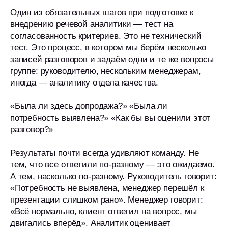
Медиа
Один из обязательных шагов при подготовке к
Контакты
внедрению речевой аналитики — тест на
согласованность критериев. Это не технический
Контакты
тест. Это процесс, в котором мы берём несколько
+7 (495) 204-99-66
записей разговоров и задаём одни и те же вопросы
группе: руководителю, нескольким менеджерам,
support@imot.io
иногда — аналитику отдела качества.
Telegram
«Была ли здесь допродажа?» «Была ли
Документы
потребность выявлена?» «Как бы вы оценили этот
разговор?»
Политика конфиденциальности
Согласие на обработку ПД
Результаты почти всегда удивляют команду. Не
Соглашение конфеденциальности
тем, что все ответили по-разному — это ожидаемо.
Партнёрское соглашение
А тем, насколько по-разному. Руководитель говорит:
Руководство пользователя
«Потребность не выявлена, менеджер перешёл к
Жизненный цикл
презентации слишком рано». Менеджер говорит:
Реквизиты
«Всё нормально, клиент ответил на вопрос, мы
О сookies файлах
двигались вперёд». Аналитик оценивает